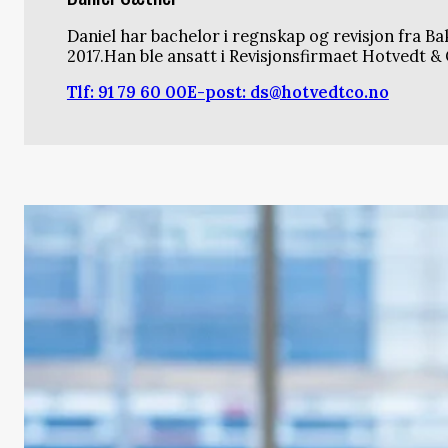
Daniel har bachelor i regnskap og revisjon fra Ba
2017.Han ble ansatt i Revisjonsfirmaet Hotvedt & 
Tlf: 91 79 60 00
E-post: ds@hotvedtco.no