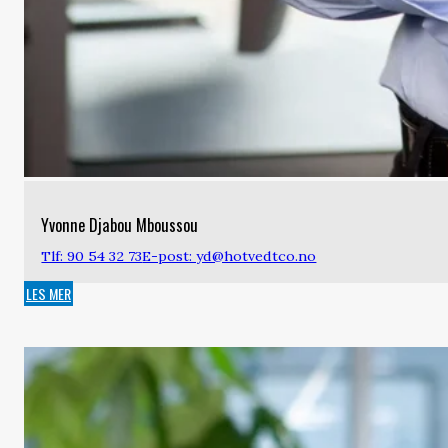
Yvonne Djabou Mboussou
Tlf: 90 54 32 73
E-post: yd@hotvedtco.no
LES MER