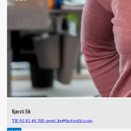
Kjersti Eik
Tlf: 92 82 49 78
E-post: ke@hotvedtco.no