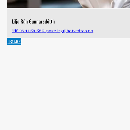
Lilja Rún Gunnarsdóttir
Tlf: 93 41 59 55
E-post: lrg@hotvedtco.no
LES MER