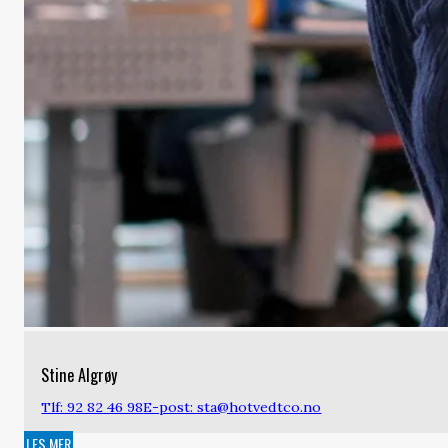
Stine Algrøy
Tlf: 92 82 46 98
E-post: sta@hotvedtco.no
LES MER