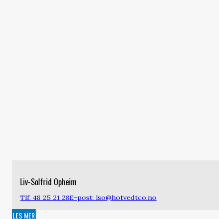
Liv-Solfrid Opheim
Tlf: 48 25 21 28
E-post: lso@hotvedtco.no
LES MER