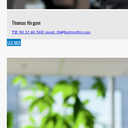
Thomas Hirgum
Tlf: 90 12 40 56
E-post: th@hotvedtco.no
LES MER