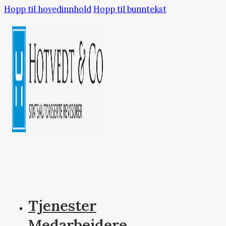
Hopp til hovedinnhold
Hopp til bunntekst
Tjenester
Medarbeidere