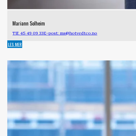
Mariann Solheim
Tlf: 45 49 09 33
E-post: ms@hotvedtco.no
LES MER