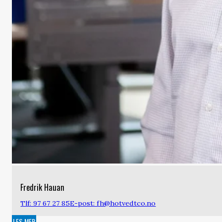
Fredrik Hauan
Tlf: 97 67 27 85
E-post: fh@hotvedtco.no
LES MER