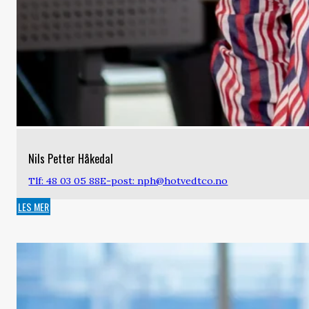
Nils Petter Håkedal
Tlf: 48 03 05 88
E-post: nph@hotvedtco.no
LES MER