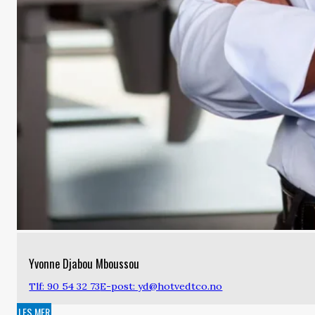
Yvonne Djabou Mboussou
Tlf: 90 54 32 73
E-post: yd@hotvedtco.no
LES MER