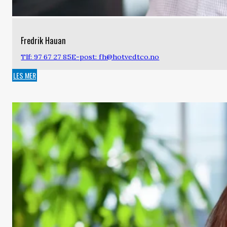
Fredrik Hauan
Tlf: 97 67 27 85
E-post: fh@hotvedtco.no
LES MER