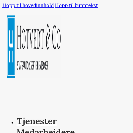
Hopp til hovedinnhold
Hopp til bunntekst
Tjenester
Medarbeidere