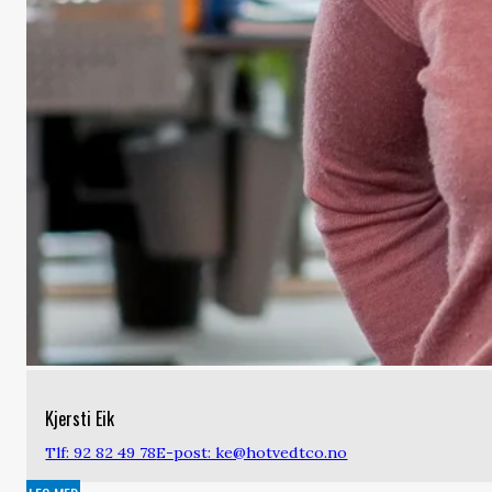
Kjersti Eik
Tlf: 92 82 49 78
E-post: ke@hotvedtco.no