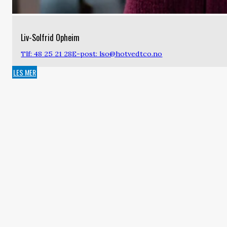
Liv-Solfrid Opheim
Tlf: 48 25 21 28
E-post: lso@hotvedtco.no
LES MER