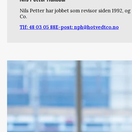
Nils Petter har jobbet som revisor siden 1992, og
Co.
Tlf: 48 03 05 88
E-post: nph@hotvedtco.no