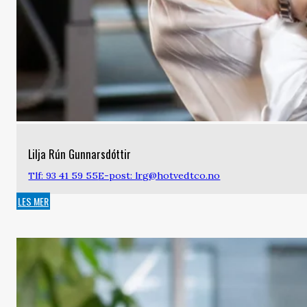
Lilja Rún Gunnarsdóttir
Tlf: 93 41 59 55
E-post: lrg@hotvedtco.no
LES MER