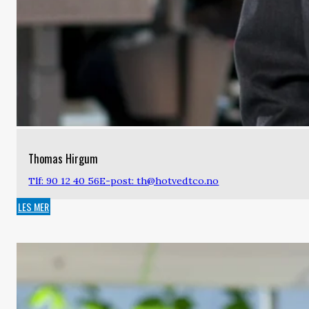
Thomas Hirgum
Tlf: 90 12 40 56
E-post: th@hotvedtco.no
LES MER