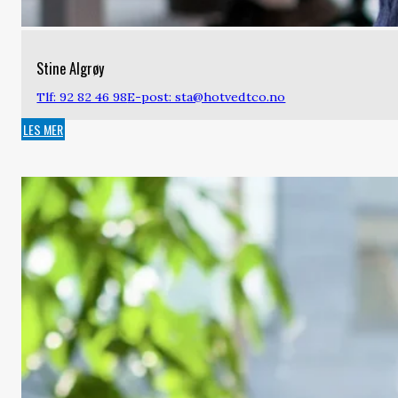
Stine Algrøy
Tlf: 92 82 46 98
E-post: sta@hotvedtco.no
LES MER