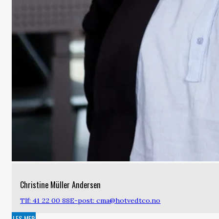
Christine Müller Andersen
Tlf: 41 22 00 88
E-post: cma@hotvedtco.no
LES MER