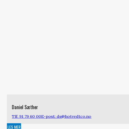
Daniel Sæther
Tlf: 91 79 60 00
E-post: ds@hotvedtco.no
LES MER